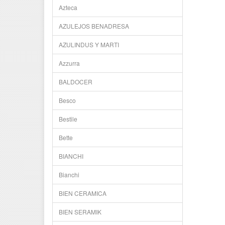
Цвет 
Azteca
Компл
смеси
AZULEJOS BENADRESA
троп
Толщи
AZULINDUS Y MARTI
Поддо
Azzurra
BALDOCER
Besco
Bestile
Bette
BIANCHI
Bianchi
BIEN CERAMICA
BIEN SERAMIK