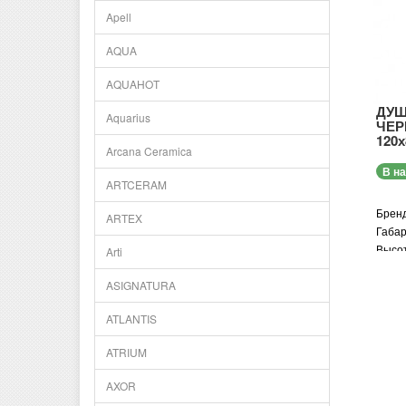
Матер
Apell
Матер
Цвет 
AQUA
закал
Компл
AQUAHOT
смеси
ДУШ
троп
Aquarius
ЧЕР
Толщи
120х
Arcana Ceramica
Поддо
В н
ARTCERAM
Бренд
ARTEX
Габар
Высот
Arti
Стран
ASIGNATURA
Гаран
Модел
ATLANTIS
Форма
Цвет 
ATRIUM
Высот
Матер
AXOR
Матер