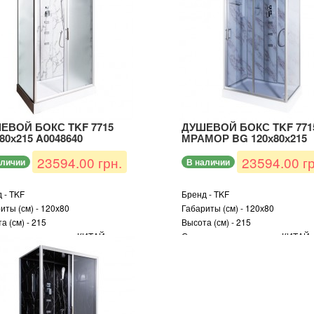
ЕВОЙ БОКС TKF 7715
ДУШЕВОЙ БОКС TKF 771
80х215 A0048640
МРАМОР BG 120х80х215
23594.00 грн.
23594.00 гр
аличии
В наличии
 - TKF
Бренд - TKF
иты (см) - 120х80
Габариты (см) - 120х80
а (см) - 215
Высота (см) - 215
а производитель - КИТАЙ
Страна производитель - КИТАЙ
тия (мес) - 12
Гарантия (мес) - 12
ь - TKF 7715
Модель - TKF 7715
 - прямоугольная
Форма - прямоугольная
профиля - сатин
Цвет профиля - сатин
а поддона (см) - 15
Высота поддона (см) - 15