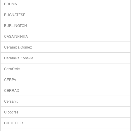
BRUMA
BUGNATESE
BURLINGTON
CASAINFINITA
Ceramica Gomez
Ceramika Końskie
CeraStyle
CERPA
CERRAD
Cersanit
Cicogres
CITHETILES