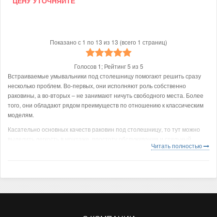
ЦЕНУ УТОЧНЯЙТЕ
Показано с 1 по 13 из 13 (всего 1 страниц)
Голосов
1
; Рейтинг
5
из
5
Встраиваемые умывальники под столешницу помогают решить сразу
несколько проблем. Во-первых, они исполняют роль собственно
раковины, а во-вторых – не занимают ничуть свободного места. Более
того, они обладают рядом преимуществ по отношению к классическим
моделям.
Касательно основных качеств раковин под столешницу, то тут можно
выделить легкость в монтаже, простоту обслуживания и стильный
Читать полностью
дизайн. Благодаря тому, что раковина устанавливается
непосредственно в столешницу, общий дизайн комнаты как минимум не
портится, а при удачном выборе модели – улучшается. Особо красиво
установить раковину в сплошную столешницу, которая выполнена из
натурального камня. Умывальник устанавливается непосредственно в
столешницу, так что пропадает надобность сверлить стены или пол.
Прежде чем купить встраиваемую снизу раковину, необходимо грамотно