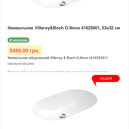
Умивальник Villeroy&Boch O.Novo 41625001, 53x32 см
В наличии
5499.00 грн.
Умивальник вбудований Villeroy & Boch O.Novo (41625001)
овальної форми.
Виконаний із сучасного високоякісного керамічного матеріалу
(Sanitary porcelain).
АКЦИЯ
Раковина Villeroy & Boch O.Novo 41625001 без отворів під змішувач,
з переливом.
Важливо:
- Виріз стільниці під раковину можна виконувати тільки з
оригінальною раковиною, тому що допустиме відхилення в розмірі
на кілька мм.