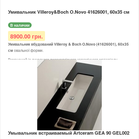
- Можливий монтаж під ламіновані стільниці або стільниці з
натурального каменю.
Умивальник Villeroy&Boch O.Novo 41626001, 60x35 см
В наличии
8900.00 грн.
Умивальник вбудований Villeroy & Boch O.Novo (41626001), 60х35
см
овальної форми.
Виконаний із сучасного високоякісного керамічного матеріалу
(Sanitary porcelain).
Раковина Villeroy & Boch O.Novo 41626001 без отворів під змішувач,
з переливом.
Важливо:
- Виріз стільниці під раковину можна виконувати тільки з
оригінальною раковиною, тому що допустиме відхилення в розмірі
на кілька мм.
- Можливий монтаж під ламіновані стільниці або стільниці з
натурального каменю.
Умывальник встраиваемый Artceram GEA 90 GEL002