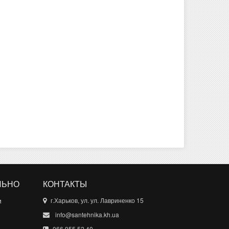
ЛЬНО
КОНТАКТЫ
и
г.Харьков, ул. ул. Лавриненко 15
info@santehnika.kh.ua
066 955 52 40