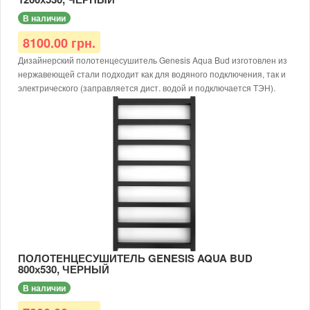
В наличии
8100.00 грн.
Дизайнерский полотенцесушитель Genesis Aqua Bud изготовлен из
нержавеющей стали подходит как для водяного подключения, так и
электрического (заправляется дист. водой и подключается ТЭН).
Размер: 1200х550х30
Тип: водяной/электрический
Доступные цвета: черный, белый, серый
Тип покраски: порошковая
Диаметр подключения: G1/2
Материал: нержавеющая сталь AISI 304
Рабочая температура: до 65 °С
Толщина металла: от 1,5 мм
Рабочее давление: 12 атм.
Для электрического исполнения дополнительно требуется
заправить теплоносителем и доукомплектовать ТЭНом.
ПОЛОТЕНЦЕСУШИТЕЛЬ GENESIS AQUA BUD
800х530, ЧЕРНЫЙ
В наличии