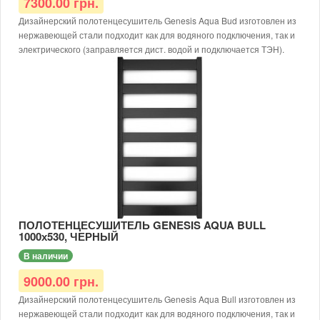
7300.00 грн.
Дизайнерский полотенцесушитель Genesis Aqua Bud изготовлен из
нержавеющей стали подходит как для водяного подключения, так и
электрического (заправляется дист. водой и подключается ТЭН).
Размер: 800х550х30
Тип: водяной/электрический
Доступные цвета: черный, белый, серый
Тип покраски: порошковая
Диаметр подключения: G1/2
Материал: нержавеющая сталь AISI 304
Рабочая температура: до 65 °С
Толщина металла: от 1,5 мм
Рабочее давление: 12 атм.
Для электрического исполнения дополнительно требуется
заправить теплоносителем и доукомплектовать ТЭНом.
ПОЛОТЕНЦЕСУШИТЕЛЬ GENESIS AQUA BULL
1000х530, ЧЕРНЫЙ
В наличии
9000.00 грн.
Дизайнерский полотенцесушитель Genesis Aqua Bull изготовлен из
нержавеющей стали подходит как для водяного подключения, так и