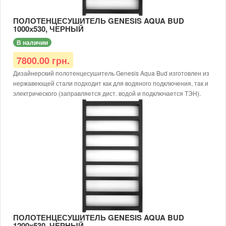
Рабочее давление: 12 атм.
Для электрического исполнения дополнительно требуется
ПОЛОТЕНЦЕСУШИТЕЛЬ GENESIS AQUA BUD
заправить теплоносителем и доукомплектовать ТЭНом.
1000х530, ЧЕРНЫЙ
В наличии
7800.00 грн.
Дизайнерский полотенцесушитель Genesis Aqua Bud изготовлен из
нержавеющей стали подходит как для водяного подключения, так и
электрического (заправляется дист. водой и подключается ТЭН).
Размер: 1000х550х30
Тип: водяной/электрический
Доступные цвета: черный, белый, серый
Тип покраски: порошковая
Диаметр подключения: G1/2
Материал: нержавеющая сталь AISI 304
Рабочая температура: до 65 °С
Толщина металла: от 1,5 мм
Рабочее давление: 12 атм.
Для электрического исполнения дополнительно требуется
заправить теплоносителем и доукомплектовать ТЭНом.
ПОЛОТЕНЦЕСУШИТЕЛЬ GENESIS AQUA BUD
1200х530, ЧЕРНЫЙ