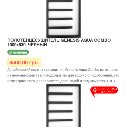
Диаметр подключения: G1/2
Материал: нержавеющая сталь AISI 304
Рабочая температура: до 65 °С
Толщина металла: от 1,5 мм
Рабочее давление: 12 атм.
Для электрического исполнения дополнительно требуется
заправить теплоносителем и доукомплектовать ТЭНом.
ПОЛОТЕНЦЕСУШИТЕЛЬ GENESIS AQUA COMBO
1000х530, ЧЕРНЫЙ
В наличии
8500.00 грн.
Дизайнерский полотенцесушитель Genesis Aqua Combo изготовлен
из нержавеющей стали подходит как для водяного подключения, так
и электрического (заправляется дист. водой и подключается ТЭН).
Размер: 1000х530х30
БЕСПЛАТНАЯ
ДОСТАВКА
Тип: водяной/электрический
Доступные цвета: черный, белый, серый
Тип покраски: порошковая
Диаметр подключения: G1/2
Материал: нержавеющая сталь AISI 304
Рабочая температура: до 65 °С