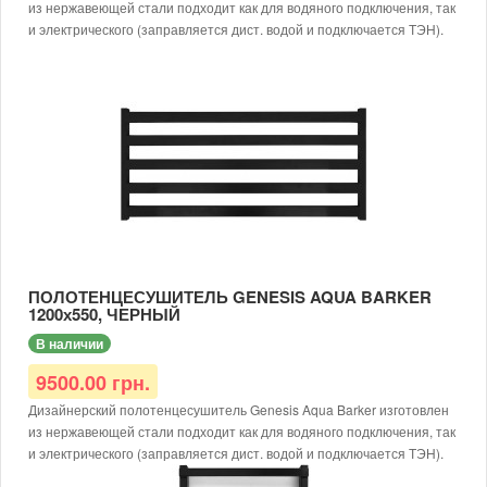
из нержавеющей стали подходит как для водяного подключения, так
и электрического (заправляется дист. водой и подключается ТЭН).
Высота: 1000мм
Тип: водяной/электрический
Доступные цвета: черный, белый, серый
Тип покраски: порошковая
Диаметр подключения: G1/2
Материал: нержавеющая сталь AISI 304
Рабочая температура: до 65 °С
Толщина металла: от 1,5 мм
Рабочее давление: 12 атм.
Для электрического исполнения дополнительно требуется
заправить теплоносителем и доукомплектовать ТЭНом.
ПОЛОТЕНЦЕСУШИТЕЛЬ GENESIS AQUA BARKER
1200х550, ЧЕРНЫЙ
В наличии
9500.00 грн.
Дизайнерский полотенцесушитель Genesis Aqua Barker изготовлен
из нержавеющей стали подходит как для водяного подключения, так
и электрического (заправляется дист. водой и подключается ТЭН).
Размер: 1200х550х30