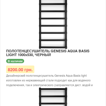
Тип: водяной/электрический
Доступные цвета: черный, белый, серый
Тип покраски: порошковая
Диаметр подключения: G1/2
Материал: нержавеющая сталь AISI 304
Рабочая температура: до 65 °С
Толщина металла: от 1,5 мм
Рабочее давление: 12 атм.
Для электрического исполнения дополнительно требуется
заправить теплоносителем и доукомплектовать ТЭНом.
ПОЛОТЕНЦЕСУШИТЕЛЬ GENESIS AQUA BASIS
LIGHT 1000х530, ЧЕРНЫЙ
В наличии
8200.00 грн.
Дизайнерский полотенцесушитель Genesis Aqua Basis light
изготовлен из нержавеющей стали подходит как для водяного
подключения, так и электрического (заправляется дист. водой и
подключается ТЭН).
Размер: 1000х530х30
Тип: водяной/электрический