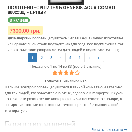
заправить теплоносителем и доукомплектовать ТЭНом.
ПОЛОТЕНЦЕСУШИТЕЛЬ GENESIS AQUA COMBO
800х530, ЧЕРНЫЙ
В наличии
7300.00 грн.
Дизайнерский полотенцесушитель Genesis Aqua Combo изготовлен
из нержавеющей стали подходит как для водяного подключения, так
и электрического (заправляется дист. водой и подключается ТЭН).
1
2
3
4
5
6
>
>|
Размер: 800х530х30
Тип: водяной/электрический
Показано с 1 по 14 из 83 (всего 6 страниц)
Доступные цвета: черный, белый, серый
Тип покраски: порошковая
Голосов
1
; Рейтинг
4
из
5
Диаметр подключения: G1/2
Наличие электро полотенцесушителя в ванной комнате обязательно
Материал: нержавеющая сталь AISI 304
для тех людей, кто заботится о гигиене, здоровье и комфорте. В сухой
Рабочая температура: до 65 °С
поверхности размножение бактерий и грибка невозможно априори, а
Толщина металла: от 1,5 мм
вытираться теплым полотенцем намного приятней, чем комнатной
Рабочее давление: 12 атм.
температуры.
Для электрического исполнения дополнительно требуется
Богатство моделей
заправить теплоносителем и доукомплектовать ТЭНом.
Читать полностью