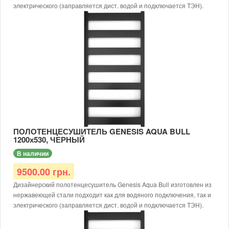
электрического (заправляется дист. водой и подключается ТЭН).
Размер: 1000х550х30
Тип: водяной/электрический
Доступные цвета: черный, белый, серый
Тип покраски: порошковая
Диаметр подключения: G1/2
Материал: нержавеющая сталь AISI 304
Рабочая температура: до 65 °С
Толщина металла: от 1,5 мм
Рабочее давление: 12 атм.
Для электрического исполнения дополнительно требуется
заправить теплоносителем и доукомплектовать ТЭНом.
ПОЛОТЕНЦЕСУШИТЕЛЬ GENESIS AQUA BULL
1200х530, ЧЕРНЫЙ
В наличии
9500.00 грн.
Дизайнерский полотенцесушитель Genesis Aqua Bull изготовлен из
нержавеющей стали подходит как для водяного подключения, так и
электрического (заправляется дист. водой и подключается ТЭН).
Размер: 1200х550х30