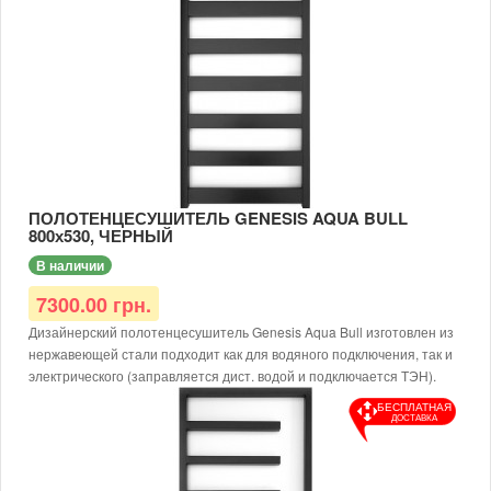
Тип: водяной/электрический
Доступные цвета: черный, белый, серый
Тип покраски: порошковая
Диаметр подключения: G1/2
Материал: нержавеющая сталь AISI 304
Рабочая температура: до 65 °С
Толщина металла: от 1,5 мм
Рабочее давление: 12 атм.
Для электрического исполнения дополнительно требуется
заправить теплоносителем и доукомплектовать ТЭНом.
ПОЛОТЕНЦЕСУШИТЕЛЬ GENESIS AQUA BULL
800х530, ЧЕРНЫЙ
В наличии
7300.00 грн.
Дизайнерский полотенцесушитель Genesis Aqua Bull изготовлен из
нержавеющей стали подходит как для водяного подключения, так и
электрического (заправляется дист. водой и подключается ТЭН).
Размер: 800х550х30
БЕСПЛАТНАЯ
ДОСТАВКА
Тип: водяной/электрический
Доступные цвета: черный, белый, серый
Тип покраски: порошковая