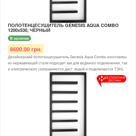
Толщина металла: от 1,5 мм
Рабочее давление: 12 атм.
Для электрического исполнения дополнительно требуется
заправить теплоносителем и доукомплектовать ТЭНом.
ПОЛОТЕНЦЕСУШИТЕЛЬ GENESIS AQUA COMBO
1200х530, ЧЕРНЫЙ
В наличии
8600.00 грн.
Дизайнерский полотенцесушитель Genesis Aqua Combo изготовлен
из нержавеющей стали подходит как для водяного подключения, так
и электрического (заправляется дист. водой и подключается ТЭН).
Размер: 1200х530х30
БЕСПЛАТНАЯ
ДОСТАВКА
Тип: водяной/электрический
Доступные цвета: черный, белый, серый
Тип покраски: порошковая
Диаметр подключения: G1/2
Материал: нержавеющая сталь AISI 304
Рабочая температура: до 65 °С
Толщина металла: от 1,5 мм
Рабочее давление: 12 атм.
Для электрического исполнения дополнительно требуется