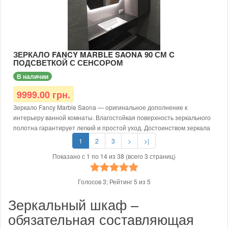
Технические характеристики:
Ширина: 800 мм
Высота: 720 мм
Форма: круглая
Тип подсветки: LED
Тип Выключателя: Сенсор касания.
ЗЕРКАЛО FANCY MARBLE SAONA 90 СМ C
ПОДСВЕТКОЙ С СЕНСОРОМ
Комплектация:
В наличии
- Зеркало
- Крепеж 2 шт
9999.00 грн.
- Гарантия 24 мес.
Зеркало Fancy Marble Saona — оригинальное дополнение к
интерьеру ванной комнаты. Влагостойкая поверхность зеркального
полотна гарантирует легкий и простой уход. Достоинством зеркала
Saona является низкое электропотребление подсветки и
1
2
3
>
>|
безопасность.
Показано с 1 по 14 из 38 (всего 3 страниц)
Зеркало c светодиодной подсветкой и сенсорным выключателем
изготовлено из высококлассных материалов квалифицированными
специалистами.
Голосов
3
; Рейтинг
5
из
5
Зеркальный шкаф –
Технические характеристики:
Ширина: 900 мм
обязательная составляющая
Высота: 810 мм