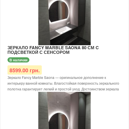
ЗЕРКАЛО FANCY MARBLE SAONA 80 СМ C
ПОДСВЕТКОЙ С СЕНСОРОМ
В наличии
8599.00 грн.
Зеркало Fancy Marble Saona — оригинальное дополнение к
интерьеру ванной комнаты. Влагостойкая поверхность зеркального
полотна гарантирует легкий и простой уход. Достоинством зеркала
Saona является низкое электропотребление подсветки и
безопасность.
Зеркало c светодиодной подсветкой и сенсорным выключателем
изготовлено из высококлассных материалов квалифицированными
специалистами.