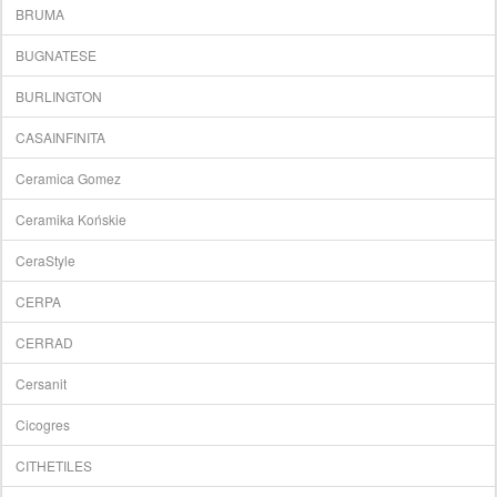
BRUMA
BUGNATESE
BURLINGTON
CASAINFINITA
Ceramica Gomez
Ceramika Końskie
CeraStyle
CERPA
CERRAD
Cersanit
Cicogres
CITHETILES