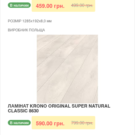
499.00 грн.
459.00 грн.
В наличии
РОЗМІР 1285х192х8,0 мм
ВИРОБНИК ПОЛЬЩА
КЛАС 32
ВОЛОГОСТІЙКИЙ
ТОВЩИНА 8 ММ
ФАСКА 4-Х СТОРОННЯ
ДУБ МОДЕНА
В КОРОБЦІ 9 ШТУК (ПЛОЩА 2,2204 КВ.М)
МОЖЛИВІСТЬ УКЛАДАННЯ НА ТЕПЛУ ПІДЛОГУ
ЛАМІНАТ KRONO ORIGINAL SUPER NATURAL
CLASSIC 8630
799.00 грн.
590.00 грн.
В наличии