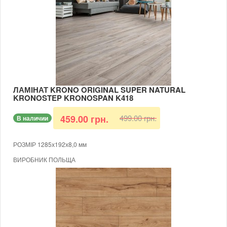
ВОЛОГОСТІЙКИЙ
ДУБ КЛИРВОТЕР
ТОВЩИНА 8 ММ
ФАСКА 4-Х СТОРОННЯ
В КОРОБЦІ 9 ШТУК (ПЛОЩА 2,2204 КВ.М)
МОЖЛИВІСТЬ УКЛАДАННЯ НА ТЕПЛУ ПІДЛОГУ
ЛАМІНАТ KRONO ORIGINAL SUPER NATURAL
KRONOSTEP KRONOSPAN K418
499.00 грн.
459.00 грн.
В наличии
РОЗМІР 1285х192х8,0 мм
ВИРОБНИК ПОЛЬЩА
БЕЗКЛЕЙОВИЙ
КЛАС 32
ВОЛОГОСТІЙКИЙ
ДУБ ЛОНГ