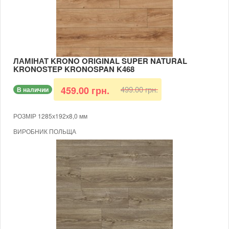
ТОВЩИНА 8 ММ
ФАСКА 4-Х СТОРОННЯ
В КОРОБЦІ 9 ШТУК (ПЛОЩА 2,2204 КВ.М)
МОЖЛИВІСТЬ УКЛАДАННЯ НА ТЕПЛУ ПІДЛОГУ
ЛАМІНАТ KRONO ORIGINAL SUPER NATURAL
KRONOSTEP KRONOSPAN K468
499.00 грн.
459.00 грн.
В наличии
РОЗМІР 1285х192х8,0 мм
ВИРОБНИК ПОЛЬЩА
БЕЗКЛЕЙОВИЙ
КЛАС 32
ВОЛОГОСТІЙКИЙ
ДУБ ГОНДОЛА
ТОВЩИНА 8 ММ
ФАСКА 4-Х СТОРОННЯ