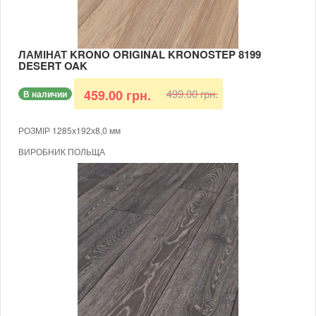
ЛАМІНАТ KRONO ORIGINAL KRONOSTEP 8199
DESERT OAK
499.00 грн.
459.00 грн.
В наличии
РОЗМІР 1285х192х8,0 мм
ВИРОБНИК ПОЛЬЩА
БЕЗКЛЕЙОВИЙ
КЛАС 32
ВОЛОГОСТІЙКИЙ
ТОВЩИНА 8 ММ
ФАСКА 4-Х СТОРОННЯ
ДУБ АЛЬПИЙСКИЙ
В КОРОБЦІ 9 ШТУК (ПЛОЩА 2,2204 КВ.М)