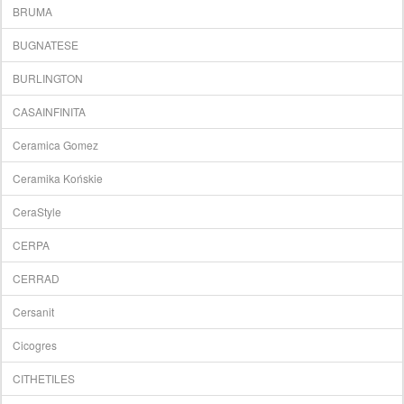
BRUMA
BUGNATESE
BURLINGTON
CASAINFINITA
Ceramica Gomez
Ceramika Końskie
CeraStyle
CERPA
CERRAD
Cersanit
Cicogres
CITHETILES