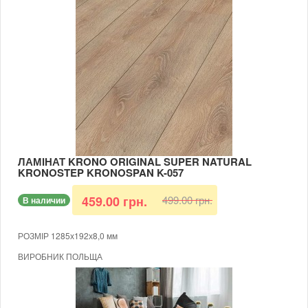
КЛАС 32
ВОЛОГОСТІЙКИЙ
ТОВЩИНА 8 ММ
ФАСКА 4-Х СТОРОННЯ
ДУБ НАТУРАЛЬНИЙ
В КОРОБЦІ 9 ШТУК (ПЛОЩА 2,2204 КВ.М)
МОЖЛИВІСТЬ УКЛАДАННЯ НА ТЕПЛУ ПІДЛОГУ
ЛАМІНАТ KRONO ORIGINAL SUPER NATURAL
KRONOSTEP KRONOSPAN K-057
499.00 грн.
459.00 грн.
В наличии
РОЗМІР 1285х192х8,0 мм
ВИРОБНИК ПОЛЬЩА
БЕЗКЛЕЙОВИЙ
КЛАС 32