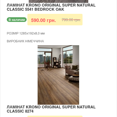
МОЖЛИВІСТЬ УКЛАДАННЯ НА ТЕПЛУ ПІДЛОГУ
ЛАМІНАТ KRONO ORIGINAL SUPER NATURAL
CLASSIC 5541 BEDROCK OAK
799.00 грн.
590.00 грн.
В наличии
РОЗМІР 1285х192х8,0 мм
ВИРОБНИК НІМЕЧЧИНА
КЛАС 32
ВОЛОГОСТІЙКИЙ
ТОВЩИНА 8 ММ
ФАСКА 4-Х СТОРОННЯ
ДУБ БЕДРОК
В КОРОБЦІ 9 ШТУК (ПЛОЩА 2,2204 КВ.М)
МОЖЛИВІСТЬ УКЛАДАННЯ НА ТЕПЛУ ПІДЛОГУ
ЛАМІНАТ KRONO ORIGINAL SUPER NATURAL
CLASSIC 8274