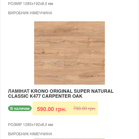
РОЗМІР 1285х192х8,0 мм
ВИРОБНИК НІМЕЧЧИНА
КЛАС 32
ВОЛОГОСТІЙКИЙ
ТОВЩИНА 8 ММ
ФАСКА 4-Х СТОРОННЯ
ДУБ АСПЕН
В КОРОБЦІ 9 ШТУК (ПЛОЩА 2,2204 КВ.М)
МОЖЛИВІСТЬ УКЛАДАННЯ НА ТЕПЛУ ПІДЛОГУ
ЛАМІНАТ KRONO ORIGINAL SUPER NATURAL
CLASSIC K477 CARPENTER OAK
799.00 грн.
590.00 грн.
В наличии
РОЗМІР 1285х192х8,0 мм
ВИРОБНИК НІМЕЧЧИНА