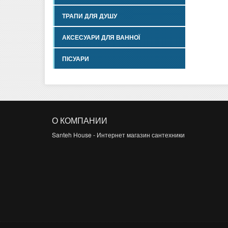
При выбо
ТРАПИ ДЛЯ ДУШУ
которая 
широкий 
АКСЕСУАРИ ДЛЯ ВАННОЇ
заказчик
предпочи
ПІСУАРИ
приобрет
следует 
заинтере
Безопасн
чего сли
разнообр
О КОМПАНИИ
клавиша.
типа кре
Santeh House - Интернет магазин сантехники
Интернет
товара, 
также ти
поставля
пользова
включает