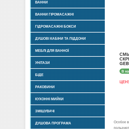
ВАННИ
ВАННИ ГІРОМАСАЖНІ
ГІДРОМАСАЖНІ БОКСИ
ДУШОВІ КАБІНИ ТА ПІДДОНИ
МЕБЛІ ДЛЯ ВАННОЇ
СМЫ
СКР
УНІТАЗИ
GEBE
В н
БІДЕ
ЦЕН
РАКОВИНИ
КУХОННІ МИЙКИ
ЗМІШУВАЧІ
Особое в
ДУШОВА ПРОГРАМА
пользуют