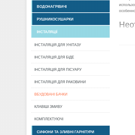
использо
ВОДОНАГРІВАЧІ
особенно
РУШНИКОСУШАРКИ
Нео
ІНСТАЛЯЦІЇ
Встроенн
керамиче
ІНСТАЛЯЦІЯ ДЛЯ УНІТАЗУ
унитаза 
Герметик
ІНСТАЛЯЦІЯ ДЛЯ БІДЕ
исключае
унитазов
ІНСТАЛЯЦІЯ ДЛЯ ПІСУАРУ
(захлёбы
вызывает
ІНСТАЛЯЦІЯ ДЛЯ РАКОВИНИ
производ
обеспечи
ВБУДОВАНІ БАЧКИ
может об
конденса
КЛАВІШІ ЗМИВУ
изготови
скрытого
КОМПЛЕКТУЮЧІ
помещен
Скры
СИФОНИ ТА ЗЛИВНІ ГАРНІТУРИ