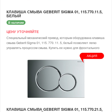
КЛАВИША СМЫВА GEBERIT SIGMA 01, 115.770.11.5,
БЕЛЫЙ
В наличии
ЦЕНУ УТОЧНЯЙТЕ
Специальный механический привод, которым оборудована клавиша
смыва Geberit Sigma 01, 115. 770. 11. 5, белый позволяет легко
управлять процессом смыва. Купить ее нужно для фронтального
монтажа на бачки скрытой системы установки. Кроме цены изделие
АКЦИЯ
обладает следующими преимуществами:
долговечность и высокая надежность;
качественное исполнение;
материал изготовления – высокопрочный пластик;
клавиша смыва Geberit Sigma 01, 115. 770. 11. 5, белый не
боится солнечных лучей;
отличается современным дизайном.
Предлагаем купить клавишу с доставкой. Цена доступна каждому
покупателю.
КЛАВИША СМЫВА GEBERIT SIGMA 01, 115.770.21.5,