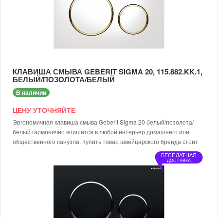
КЛАВИША СМЫВА GEBERIT SIGMA 20, 115.882.KK.1,
БЕЛЫЙ/ПОЗОЛОТА/БЕЛЫЙ
В наличии
ЦЕНУ УТОЧНЯЙТЕ
Эргономичная клавиша смыва Geberit Sigma 20 белый/позолота/
белый гармонично впишется в любой интерьер домашнего или
общественного санузла. Купить товар швейцарского бренда стоит
из-за:
БЕСПЛАТНАЯ
ДОСТАВКА
тихого слива за счет наличия шумопоглощающих толкателей;
быстрой установки - клавиша смыва Geberit Sigma 20, белый/
позолота/белый легко монтируется без специальных
инструментов;
регулированного объема потребления ресурсов;
приемлемой цены и высокого качества.