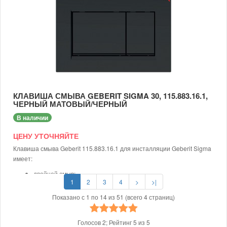
продукции. Клавиша смыва Geberit Sigma 30 от швейцарского
бренда отличается:
сдержанным, стильным дизайном;
длительной эксплуатацией;
прочной поверхностью.
У нас лучшие цены на оригинальные швейцарские товары. Есть
возможность купить клавишу с доставкой.
КЛАВИША СМЫВА GEBERIT SIGMA 30, 115.883.16.1,
ЧЕРНЫЙ МАТОВЫЙ/ЧЕРНЫЙ
В наличии
ЦЕНУ УТОЧНЯЙТЕ
Клавиша смыва Geberit 115.883.16.1 для инсталляции Geberit Sigma
имеет:
двойной смыв;
1
2
3
4
>
>|
легко чистящееся покрытие;
стильный современный стиль.
Показано с 1 по 14 из 51 (всего 4 страниц)
У нас лучшие цены на оригинальные швейцарские товары. Есть
возможность купить клавишу с доставкой.
Голосов
2
; Рейтинг
5
из
5