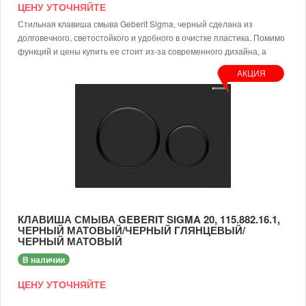
ЦЕНУ УТОЧНЯЙТЕ
Стильная клавиша смыва Geberit Sigma, черный сделана из
долговечного, светостойкого и удобного в очистке пластика. Помимо
функций и цены купить ее стоит из-за современного дизайна, а
также:
АКЦИЯ
легкого монтажа без инструментов;
качественного управления двойным смывом;
как и любой другой швейцарский товар, клавиша смыва
Geberit Sigma, черный имеет 100% гарантию от
производителя;
защиты от грибка и плесени;
наличия шумопоглощающих толкателей привода.
Спешите купить черную фронтальную клавишу, пока цена не
изменилась!
КЛАВИША СМЫВА GEBERIT SIGMA 20, 115.882.16.1,
ЧЕРНЫЙ МАТОВЫЙ/ЧЕРНЫЙ ГЛЯНЦЕВЫЙ/
ЧЕРНЫЙ МАТОВЫЙ
В наличии
ЦЕНУ УТОЧНЯЙТЕ