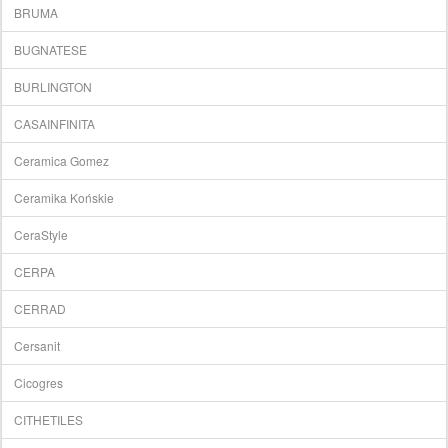
BRUMA
BUGNATESE
BURLINGTON
CASAINFINITA
Ceramica Gomez
Ceramika Końskie
CeraStyle
CERPA
CERRAD
Cersanit
Cicogres
CITHETILES