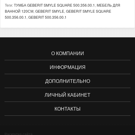
Теги:
ТУМБА GEBERIT SMYLE SQUARE 500.356.00.1
,
МЕБЕЛЬ ДЛЯ
ВАННОЙ 120СМ
,
GEBERIT SMYLE
,
GEBERIT SMYLE SQUARE
500.356.00.1
,
GEBERIT 500.356.00.1
О КОМПАНИИ
ИНФОРМАЦИЯ
ДОПОЛНИТЕЛЬНО
ЛИЧНЫЙ КАБИНЕТ
КОНТАКТЫ
Раскрутка сайта