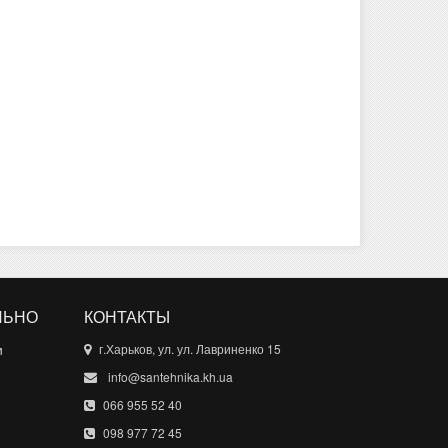
ЛЬНО
КОНТАКТЫ
и
г.Харьков, ул. ул. Лавриненко 15
info@santehnika.kh.ua
066 955 52 40
098 977 72 45