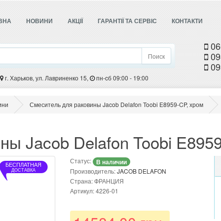
ВНА
НОВИНИ
АКЦІЇ
ГАРАНТІЇ ТА СЕРВІС
КОНТАКТИ
06
09
Поиск
09
г. Харьков, ул. Лавриненко 15,
пн-cб 09:00 - 19:00
ини
Смеситель для раковины Jacob Delafon Toobi E8959-CP, хром
ны Jacob Delafon Toobi E895
Статус:
В наличии
БЕСПЛАТНАЯ
Производитель:
JACOB DELAFON
ДОСТАВКА
Страна: ФРАНЦИЯ
Артикул: 4226-01