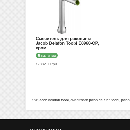
Смеситель для раковины
Jacob Delafon Toobi E8960-CP,
хром
В наличии
17882.00 грн.
Теги:
jacob delafon toobi
,
смесители jacob delafon toobi
,
jacob