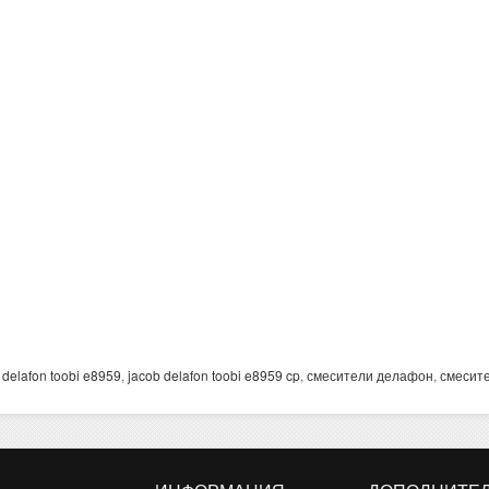
 delafon toobi e8959
,
jacob delafon toobi e8959 cp
,
смесители делафон
,
смесит