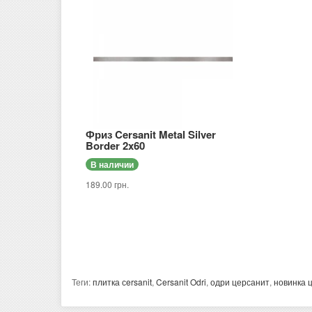
Фриз Cersanit Metal Silver
Border 2x60
В наличии
189.00 грн.
Теги:
плитка сersanit
,
Cersanit Odri
,
одри церсанит
,
новинка 