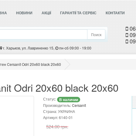
ВНА
НОВИНИ
АКЦІЇ
ГАРАНТІЇ ТА СЕРВІС
КОНТАКТИ
06
09
Поиск
09
г. Харьков, ул. Лавриненко 15,
пн-cб 09:00 - 19:00
тен Cersanit Odri 20x60 black 20x60
it Odri 20x60 black 20x60
Статус:
В наличии
Производитель:
Cersanit
Страна: УКРАИНА
Артикул: 6140-01
524.00 грн.