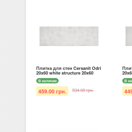
Плитка для стен Cersanit Odri
Плит
20x60 white structure 20x60
20x6
В наличии
В н
534.00 грн.
459.00 грн.
449