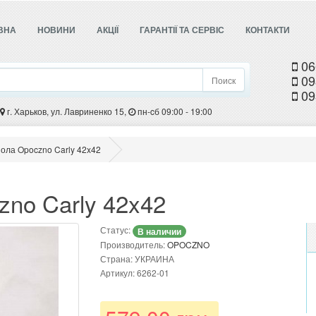
ВНА
НОВИНИ
АКЦІЇ
ГАРАНТІЇ ТА СЕРВІС
КОНТАКТИ
06
09
Поиск
09
г. Харьков, ул. Лавриненко 15,
пн-cб 09:00 - 19:00
пола Opoczno Carly 42x42
zno Carly 42x42
Статус:
В наличии
Производитель:
OPOCZNO
Страна: УКРАИНА
Артикул: 6262-01